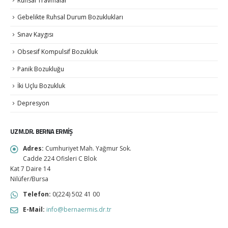
Ruhsal Travmalar
Gebelikte Ruhsal Durum Bozuklukları
Sınav Kaygısı
Obsesif Kompulsif Bozukluk
Panik Bozukluğu
İki Uçlu Bozukluk
Depresyon
UZM.DR. BERNA ERMİŞ
Adres:
Cumhuriyet Mah. Yağmur Sok.
Cadde 224 Ofisleri C Blok
Kat 7 Daire 14
Nilüfer/Bursa
Telefon:
0(224) 502 41 00
E-Mail:
info@bernaermis.dr.tr