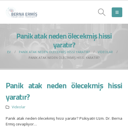
Panik atak neden ölecekmiş hissi
yaratır?
EV
PANIK ATAK NEDEN ÖLECEKMIŞ HISSI YARATIR?
VIDEOLAR
PANIK ATAK NEDEN ÖLECEKMIŞ HISSI YARATIR?
Panik atak neden ölecekmiş hissi
yaratır?
Videolar
Panik atak neden ölecekmiş hissi yaratır? Psikiyatri Uzm. Dr. Berna
Ermiş cevaplıyor…