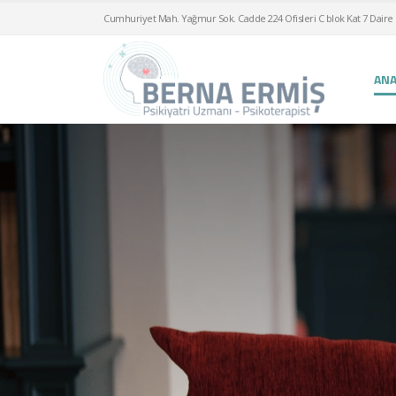
Cumhuriyet Mah. Yağmur Sok. Cadde 224 Ofisleri C blok Kat 7 Daire 
ANA