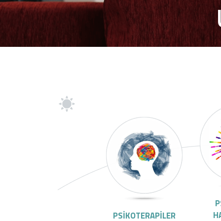
P
H
PSİKOTERAPİLER