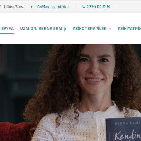
14 Nilüfer/Bursa
info@bernaermis.dr.tr
0(554) 190 59 50
 SAYFA
UZM.DR. BERNA ERMİŞ
PSIKOTERAPILER
PSIKIYATRI