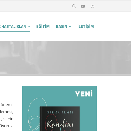
K HASTALIKLAR
EĞITIM
BASIN
İLETIŞIM
ı önemli
rlemesi,
şkilerin
üyoruz.