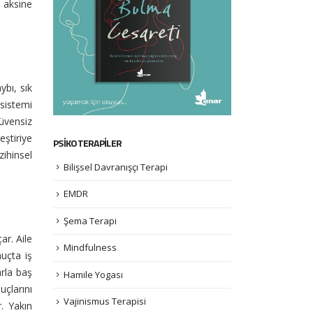
 aksine
ybı, sık
sistemi
üvensiz
eştiriye
PSİKOTERAPİLER
zihinsel
Bilişsel Davranışçı Terapi
EMDR
Şema Terapi
ar. Aile
Mindfulness
nuçta iş
arla baş
Hamile Yogası
çlarını
Vajinismus Terapisi
. Yakın