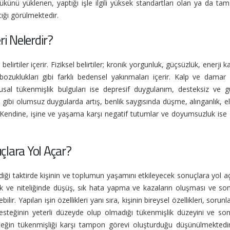
ünü yüklenen, yaptığı işle ilgili yüksek standartları olan ya da tam
ığı görülmektedir.
i Nelerdir?
irtiler içerir. Fiziksel belirtiler; kronik yorgunluk, güçsüzlük, enerji ka
bozuklukları gibi farklı bedensel yakınmaları içerir. Kalp ve damar 
gusal tükenmişlik bulguları ise depresif duygulanım, desteksiz ve g
gibi olumsuz duygularda artış, benlik saygısında düşme, alınganlık, el
rir. Kendine, işine ve yaşama karşı negatif tutumlar ve doyumsuzluk ise 
lara Yol Açar?
ği taktirde kişinin ve toplumun yaşamını etkileyecek sonuçlara yol aç
celik ve niteliğinde düşüş, sık hata yapma ve kazaların oluşması ve so
ir. Yapılan işin özellikleri yanı sıra, kişinin bireysel özellikleri, sorunl
esteğinin yeterli düzeyde olup olmadığı tükenmişlik düzeyini ve sonu
steğin tükenmişliği karşı tampon görevi oluşturduğu düşünülmektedir