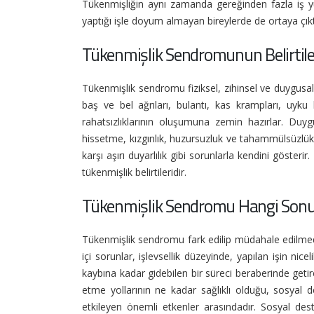
Tükenmişliğin aynı zamanda gereğinden fazla iş yük
yaptığı işle doyum almayan bireylerde de ortaya çıkt
Tükenmişlik Sendromunun Belirtiler
Tükenmişlik sendromu fiziksel, zihinsel ve duygusal bel
baş ve bel ağrıları, bulantı, kas krampları, uyku 
rahatsızlıklarının oluşumuna zemin hazırlar. Duy
hissetme, kızgınlık, huzursuzluk ve tahammülsüzlük 
karşı aşırı duyarlılık gibi sorunlarla kendini göste
tükenmişlik belirtileridir.
Tükenmişlik Sendromu Hangi Sonuç
Tükenmişlik sendromu fark edilip müdahale edilmedi
içi sorunlar, işlevsellik düzeyinde, yapılan işin ni
kaybına kadar gidebilen bir süreci beraberinde getirebil
etme yollarının ne kadar sağlıklı olduğu, sosyal d
etkileyen önemli etkenler arasındadır. Sosyal de