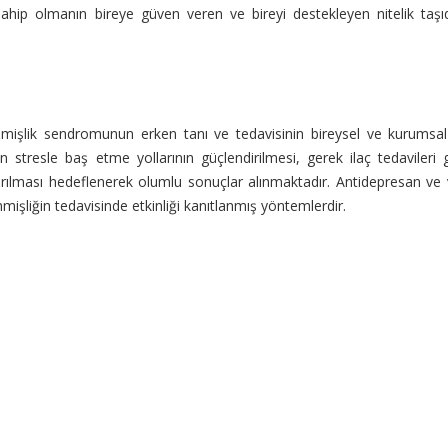
sahip olmanın bireye güven veren ve bireyi destekleyen nitelik taşıd
enmişlik sendromunun erken tanı ve tedavisinin bireysel ve kurumsal
in stresle baş etme yollarının güçlendirilmesi, gerek ilaç tedavileri
artırılması hedeflenerek olumlu sonuçlar alınmaktadır. Antidepresan ve
kenmişliğin tedavisinde etkinliği kanıtlanmış yöntemlerdir.