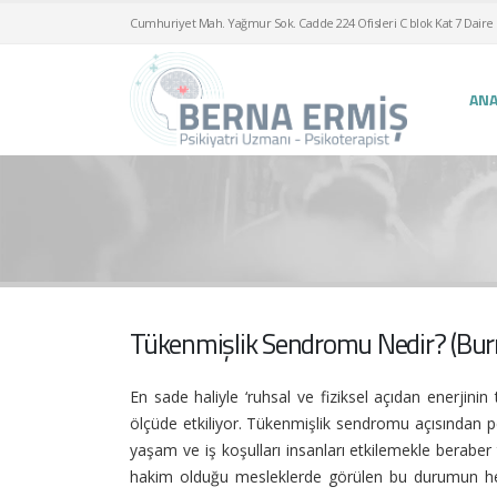
Cumhuriyet Mah. Yağmur Sok. Cadde 224 Ofisleri C blok Kat 7 Daire 
ANA
Tükenmişlik Sendromu Nedir? (Bu
En sade haliyle ‘ruhsal ve fiziksel açıdan enerjinin
ölçüde etkiliyor. Tükenmişlik sendromu açısından p
yaşam ve iş koşulları insanları etkilemekle beraber 
hakim olduğu mesleklerde görülen bu durumun hem