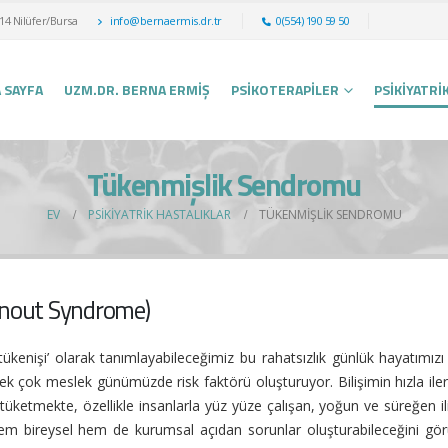
14 Nilüfer/Bursa
info@bernaermis.dr.tr
0(554) 190 59 50
 SAYFA
UZM.DR. BERNA ERMİŞ
PSIKOTERAPILER
PSIKIYATRI
Tükenmişlik Sendromu
EV
PSIKIYATRIK HASTALIKLAR
TÜKENMIŞLIK SENDROMU
rnout Syndrome)
 tükenişi’ olarak tanımlayabileceğimiz bu rahatsızlık günlük hayatımız
ek çok meslek günümüzde risk faktörü oluşturuyor. Bilişimin hızla ile
tüketmekte, özellikle insanlarla yüz yüze çalışan, yoğun ve süreğen ili
 bireysel hem de kurumsal açıdan sorunlar oluşturabileceğini gör