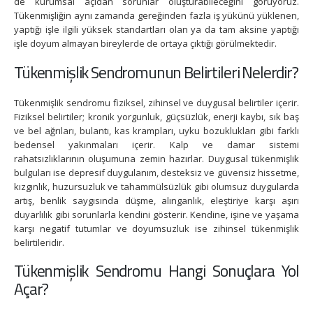
de kurumsal açıdan sorunlar oluşturabileceğini görüyoruz.
Tükenmişliğin aynı zamanda gereğinden fazla iş yükünü yüklenen,
yaptığı işle ilgili yüksek standartları olan ya da tam aksine yaptığı
işle doyum almayan bireylerde de ortaya çıktığı görülmektedir.
Tükenmişlik Sendromunun Belirtileri Nelerdir?
Tükenmişlik sendromu fiziksel, zihinsel ve duygusal belirtiler içerir.
Fiziksel belirtiler; kronik yorgunluk, güçsüzlük, enerji kaybı, sık baş
ve bel ağrıları, bulantı, kas krampları, uyku bozuklukları gibi farklı
bedensel yakınmaları içerir. Kalp ve damar sistemi
rahatsızlıklarının oluşumuna zemin hazırlar. Duygusal tükenmişlik
bulguları ise depresif duygulanım, desteksiz ve güvensiz hissetme,
kızgınlık, huzursuzluk ve tahammülsüzlük gibi olumsuz duygularda
artış, benlik saygısında düşme, alınganlık, eleştiriye karşı aşırı
duyarlılık gibi sorunlarla kendini gösterir. Kendine, işine ve yaşama
karşı negatif tutumlar ve doyumsuzluk ise zihinsel tükenmişlik
belirtileridir.
Tükenmişlik Sendromu Hangi Sonuçlara Yol
Açar?