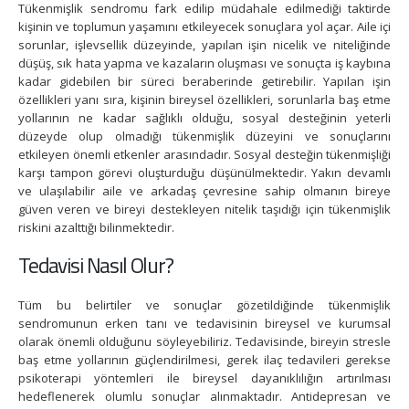
Tükenmişlik sendromu fark edilip müdahale edilmediği taktirde
kişinin ve toplumun yaşamını etkileyecek sonuçlara yol açar. Aile içi
sorunlar, işlevsellik düzeyinde, yapılan işin nicelik ve niteliğinde
düşüş, sık hata yapma ve kazaların oluşması ve sonuçta iş kaybına
kadar gidebilen bir süreci beraberinde getirebilir. Yapılan işin
özellikleri yanı sıra, kişinin bireysel özellikleri, sorunlarla baş etme
yollarının ne kadar sağlıklı olduğu, sosyal desteğinin yeterli
düzeyde olup olmadığı tükenmişlik düzeyini ve sonuçlarını
etkileyen önemli etkenler arasındadır. Sosyal desteğin tükenmişliği
karşı tampon görevi oluşturduğu düşünülmektedir. Yakın devamlı
ve ulaşılabilir aile ve arkadaş çevresine sahip olmanın bireye
güven veren ve bireyi destekleyen nitelik taşıdığı için tükenmişlik
riskini azalttığı bilinmektedir.
Tedavisi Nasıl Olur?
Tüm bu belirtiler ve sonuçlar gözetildiğinde tükenmişlik
sendromunun erken tanı ve tedavisinin bireysel ve kurumsal
olarak önemli olduğunu söyleyebiliriz. Tedavisinde, bireyin stresle
baş etme yollarının güçlendirilmesi, gerek ilaç tedavileri gerekse
psikoterapi yöntemleri ile bireysel dayanıklılığın artırılması
hedeflenerek olumlu sonuçlar alınmaktadır. Antidepresan ve